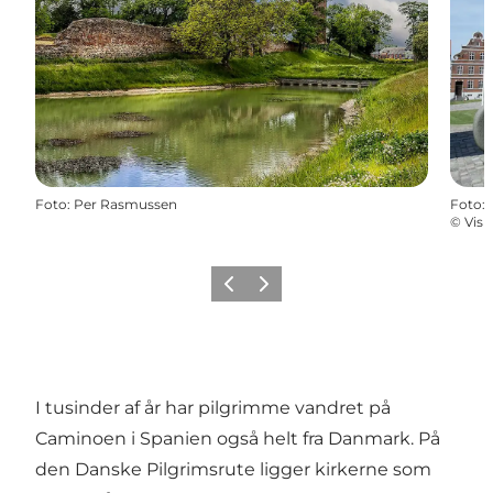
Foto
:
Per Rasmussen
Foto
:
©
Visi
Forrige
Næste
I tusinder af år har pilgrimme vandret på
Caminoen i Spanien også helt fra Danmark. På
den Danske Pilgrimsrute ligger kirkerne som