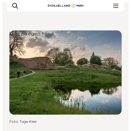
Ture på egen hånd
Oplev
Byer og steder
Events
Spis
Overnat
Planlæg din tur
Foto
:
Tage Klee