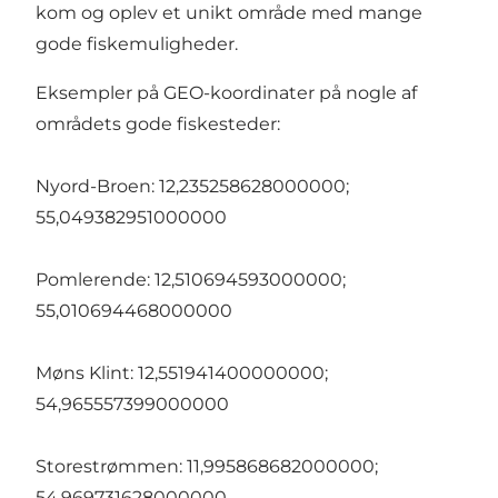
kom og oplev et unikt område med mange
gode fiskemuligheder.
Eksempler på GEO-koordinater på nogle af
områdets gode fiskesteder:
Nyord-Broen: 12,235258628000000;
55,049382951000000
Pomlerende: 12,510694593000000;
55,010694468000000
Møns Klint: 12,551941400000000;
54,965557399000000
Storestrømmen: 11,995868682000000;
54,969731628000000