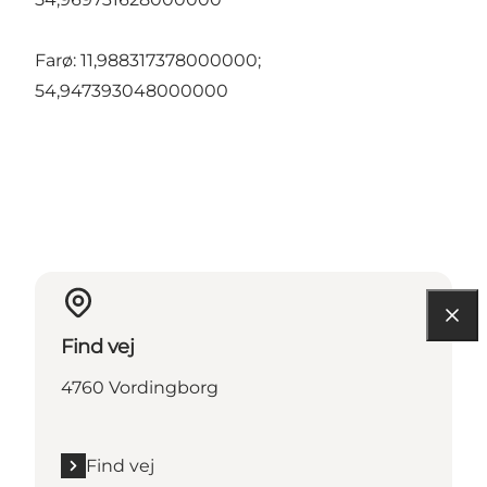
Farø: 11,988317378000000;
54,947393048000000
Find vej
4760 Vordingborg
Find vej