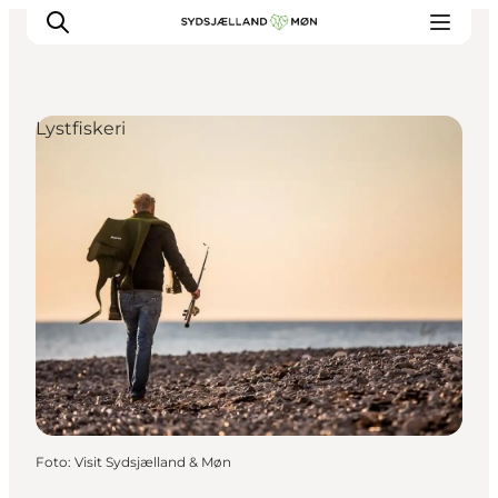
Lystfiskeri
Oplev
Byer og steder
Events
Spis
Overnat
Planlæg din tur
Foto
:
Visit Sydsjælland & Møn