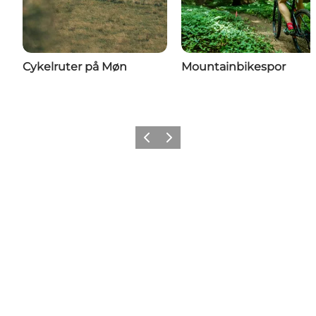
Cykelruter på Møn
Mountainbikespor
Forrige
Næste
Share your wonders