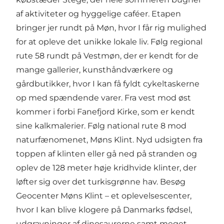
af aktiviteter og hyggelige caféer. Etapen
bringer jer rundt på Møn, hvor I får rig mulighed
for at opleve det unikke lokale liv. Følg regional
rute 58 rundt på Vestmøn, der er kendt for de
mange gallerier, kunsthåndværkere og
gårdbutikker, hvor I kan få fyldt cykeltaskerne
op med spændende varer. Fra vest mod øst
kommer i forbi Fanefjord Kirke, som er kendt
sine kalkmalerier. Følg national rute 8 mod
naturfænomenet, Møns Klint. Nyd udsigten fra
toppen af klinten eller gå ned på stranden og
oplev de 128 meter høje kridhvide klinter, der
løfter sig over det turkisgrønne hav. Besøg
Geocenter Møns Klint – et oplevelsescenter,
hvor I kan blive klogere på Danmarks fødsel,
udgravninger af dinosaurerne samt meget