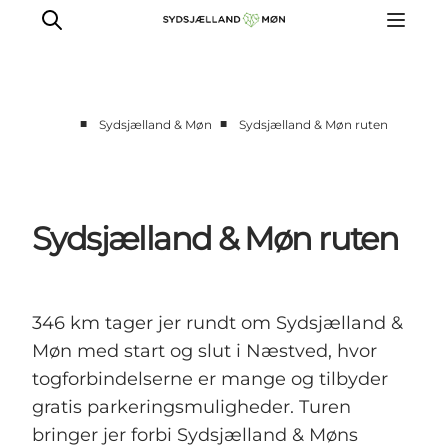
■
■
Sydsjælland & Møn
Sydsjælland & Møn ruten
Oplev
Byer og steder
Events
Sydsjælland & Møn ruten
Spis
Overnat
Planlæg din tur
346 km tager jer rundt om Sydsjælland &
Møn med start og slut i Næstved, hvor
togforbindelserne er mange og tilbyder
gratis parkeringsmuligheder. Turen
bringer jer forbi Sydsjælland & Møns