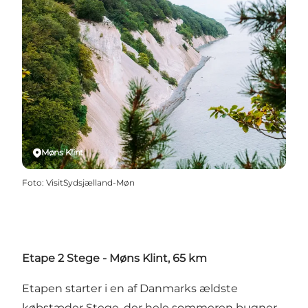
Møns Klint
Foto
:
VisitSydsjælland-Møn
Etape 2 Stege - Møns Klint, 65 km
Etapen starter i en af Danmarks ældste
købstæder Stege, der hele sommeren bugner