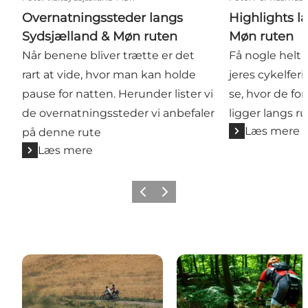
Overnatningssteder langs
Highlights l
Sydsjælland & Møn ruten
Møn ruten
Når benene bliver trætte er det
Få nogle helt 
rart at vide, hvor man kan holde
jeres cykelferi
pause for natten. Herunder lister vi
se, hvor de for
de overnatningssteder vi anbefaler
ligger langs r
Læs mere
på denne rute
Læs mere
Forrige
Næste