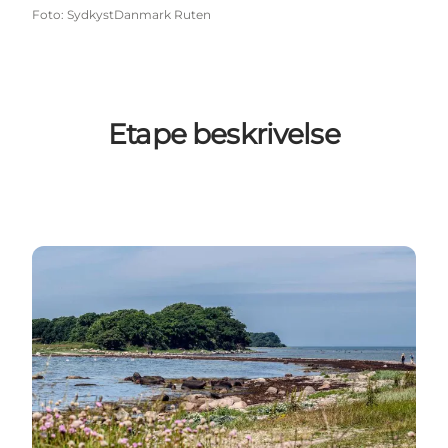
Foto
:
SydkystDanmark Ruten
Etape beskrivelse