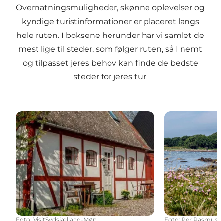
Overnatningsmuligheder, skønne oplevelser og
kyndige turistinformationer er placeret langs
hele ruten. I boksene herunder har vi samlet de
mest lige til steder, som følger ruten, så I nemt
og tilpasset jeres behov kan finde de bedste
steder for jeres tur.
Overnatningssteder langs Sydsjælland & Møn ruten
Highlights la
Foto
:
VisitSydsjælland-Møn
Foto
:
Per Rasmuss