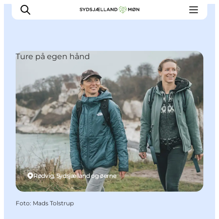
Ture på egen hånd
Oplev
Byer og steder
Events
Spis
Overnat
Planlæg din tur
Rødvig, Sydsjælland og øerne
Foto
:
Mads Tolstrup