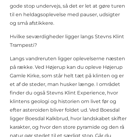
gode stop undervejs, så det er let at gøre turen
til en heldagsoplevelse med pauser, udsigter
og små afstikkere.
Hvilke seværdigheder ligger langs Stevns Klint
Trampesti?
Langs vandreruten ligger oplevelserne næsten
på række. Ved Højerup kan du opleve
Højerup
Gamle Kirke
, som står helt tæt på klinten og er
et af de steder, man husker længe. I området
finder du også
Stevns Klint Experience
, hvor
klintens geologi og historien om livet før og
efter asteroiden bliver foldet ud. Ved Boesdal
ligger
Boesdal Kalkbrud
, hvor landskabet skifter
karakter, og hvor den store pyramide og den rå
natur gør stedet til et særligt stop. Går du