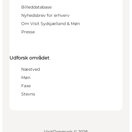
Billeddatabase
Nyhedsbrev for erhverv
Om Visit Sydsjælland & Møn
Presse
Udforsk området
Næstved
Møn
Faxe
Stevns
VisitDenmark ©
2026