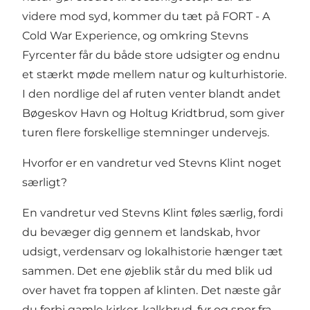
videre mod syd, kommer du tæt på
FORT - A
Cold War Experience
, og omkring Stevns
Fyrcenter får du både store udsigter og endnu
et stærkt møde mellem natur og kulturhistorie.
I den nordlige del af ruten venter blandt andet
Bøgeskov Havn og Holtug Kridtbrud, som giver
turen flere forskellige stemninger undervejs.
Hvorfor er en vandretur ved Stevns Klint noget
særligt?
En vandretur ved Stevns Klint føles særlig, fordi
du bevæger dig gennem et landskab, hvor
udsigt, verdensarv og lokalhistorie hænger tæt
sammen. Det ene øjeblik står du med blik ud
over havet fra toppen af klinten. Det næste går
du forbi gamle kirker, kalkbrud, fyr og spor fra