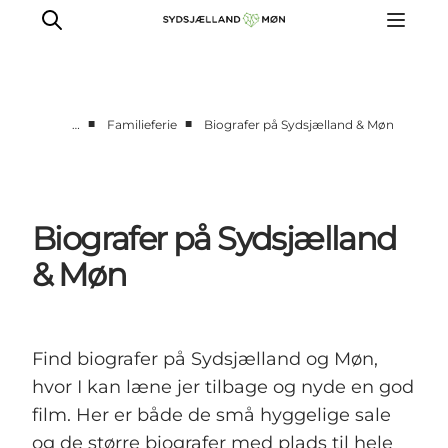
■
■
…
Familieferie
Biografer på Sydsjælland & Møn
Oplev
Byer og steder
Events
Biografer på Sydsjælland
Spis
& Møn
Overnat
Planlæg din tur
Find biografer på Sydsjælland og Møn,
hvor I kan læne jer tilbage og nyde en god
film. Her er både de små hyggelige sale
og de større biografer med plads til hele