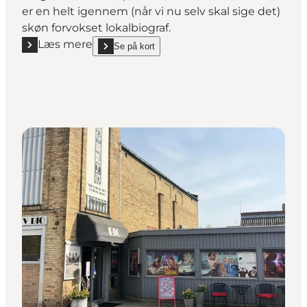
er en helt igennem (når vi nu selv skal sige det)
skøn forvokset lokalbiograf.
Læs mere
Se på kort
Læs mere "Biografen Kanten"
show Biografen Kanten on_map