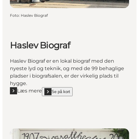
Foto
:
Haslev Biograf
Haslev Biograf
Haslev Biograf er en lokal biograf med den
nyeste lyd og teknik, og med de 99 behaglige
pladser i biografsalen, er der virkelig plads til
hygge.
Læs mere
Se på kort
Læs mere "Haslev Biograf"
show Haslev Biograf on_map