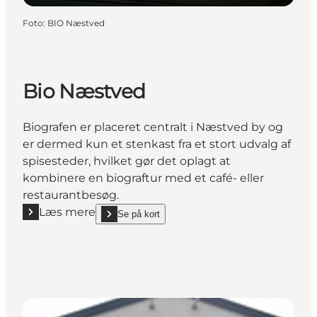
Foto
:
BIO Næstved
Bio Næstved
Biografen er placeret centralt i Næstved by og
er dermed kun et stenkast fra et stort udvalg af
spisesteder, hvilket gør det oplagt at
kombinere en biograftur med et café- eller
restaurantbesøg.
Læs mere
Se på kort
Læs mere "Bio Næstved"
show Bio Næstved on_map