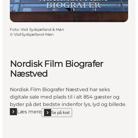
Foto
:
Visit Sydsjælland & Møn
©
VisitSydsjælland-Møn
Nordisk Film Biografer
Næstved
Nordisk Film Biografer Næstved har seks
digitale sale med plads til i alt 854 gæster og
byder på det bedste indenfor lys, lyd og billede.
Læs mere
Se på kort
Læs mere "Nordisk Film Biografer Næstved"
show Nordisk Film Biografer Næstved on_map