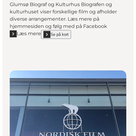
Glumsø Biograf og Kulturhus Biografen og
kulturhuset viser forskellige film og afholder
diverse arrangementer. Læs mere på
hjemmesiden og følg med på Facebook
Læs mere
Se på kort
Læs mere "Glumsø Biograf og Kulturhus"
show Glumsø Biograf og Kulturhus on_map