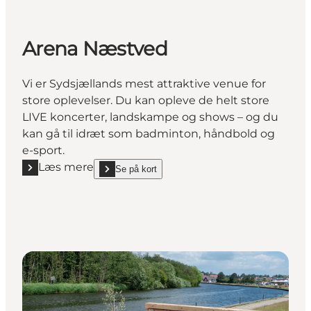
Arena Næstved
Vi er Sydsjællands mest attraktive venue for
store oplevelser. Du kan opleve de helt store
LIVE koncerter, landskampe og shows – og du
kan gå til idræt som badminton, håndbold og
e-sport.
Læs mere
Se på kort
Læs mere "Arena Næstved"
show Arena Næstved on_map