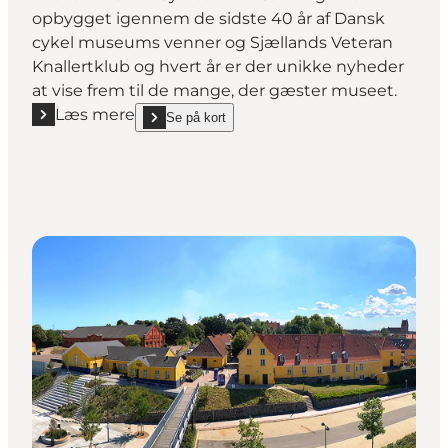
opbygget igennem de sidste 40 år af Dansk
cykel museums venner og Sjællands Veteran
Knallertklub og hvert år er der unikke nyheder
at vise frem til de mange, der gæster museet.
Læs mere
Se på kort
Læs mere "Dansk Cykel & Knallert Museum"
show Dansk Cykel & Knallert Museum on_map