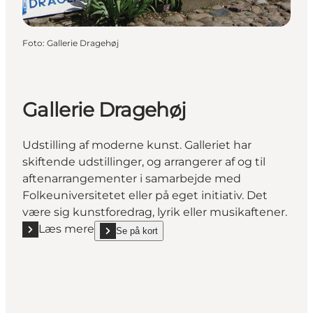
Foto
:
Gallerie Dragehøj
Gallerie Dragehøj
Udstilling af moderne kunst. Galleriet har
skiftende udstillinger, og arrangerer af og til
aftenarrangementer i samarbejde med
Folkeuniversitetet eller på eget initiativ. Det
være sig kunstforedrag, lyrik eller musikaftener.
Læs mere
Se på kort
Læs mere "Gallerie Dragehøj"
show Gallerie Dragehøj on_map