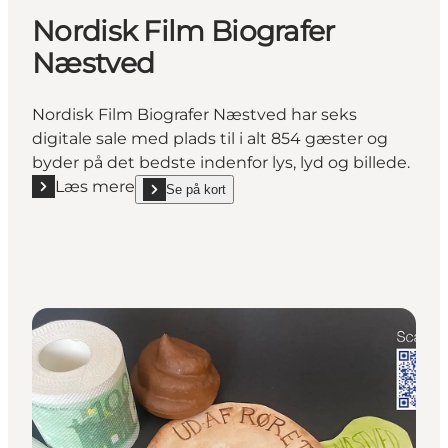
Nordisk Film Biografer
Næstved
Nordisk Film Biografer Næstved har seks
digitale sale med plads til i alt 854 gæster og
byder på det bedste indenfor lys, lyd og billede.
Læs mere
Se på kort
Læs mere "Nordisk Film Biografer Næstved"
show Nordisk Film Biografer Næstved on_map