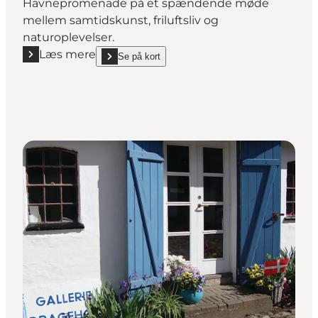
Havnepromenade på et spændende møde
mellem samtidskunst, friluftsliv og
naturoplevelser.
Læs mere
Se på kort
Læs mere "Skulpturpark Næstved Havnepromenad
show Skulpturpark Næstved Havnepromenade on_m