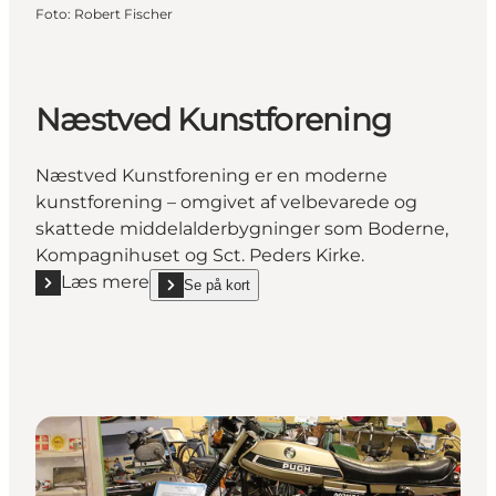
Foto
:
Robert Fischer
Næstved Kunstforening
Næstved Kunstforening er en moderne
kunstforening – omgivet af velbevarede og
skattede middelalderbygninger som Boderne,
Kompagnihuset og Sct. Peders Kirke.
Læs mere
Se på kort
Læs mere "Næstved Kunstforening"
show Næstved Kunstforening on_map