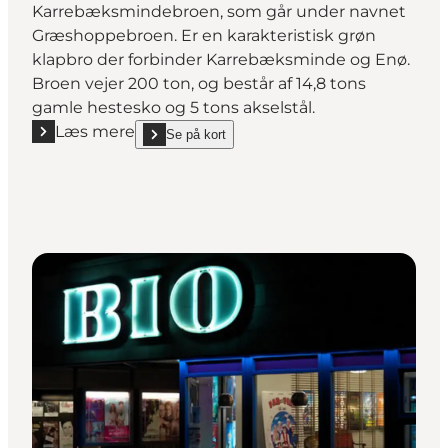
Karrebæksmindebroen, som går under navnet
Græshoppebroen. Er en karakteristisk grøn
klapbro der forbinder Karrebæksminde og Enø.
Broen vejer 200 ton, og består af 14,8 tons
gamle hestesko og 5 tons akselstål.
Læs mere
Se på kort
Læs mere "Græshoppebroen"
show Græshoppebroen on_map