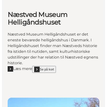
Næstved Museum
Helligåndshuset
Næstved Museum Helligåndshuset er det
eneste bevarede helligåndshus i Danmark. I
Helligåndshuset finder man Næstveds historie
fra istiden til nutiden, samt kulturhistoriske
udstillinger der har relation til Næstved egnens
historie.
Læs mere
Se på kort
Læs mere "Næstved Museum Helligåndshuset"
show Næstved Museum Helligåndshuset on_map