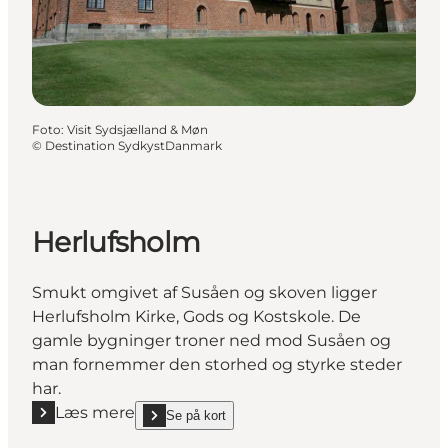
Foto
:
Visit Sydsjælland & Møn
©
Destination SydkystDanmark
Herlufsholm
Smukt omgivet af Susåen og skoven ligger
Herlufsholm Kirke, Gods og Kostskole. De
gamle bygninger troner ned mod Susåen og
man fornemmer den storhed og styrke steder
har.
Læs mere
Se på kort
Læs mere "Herlufsholm"
show Herlufsholm on_map