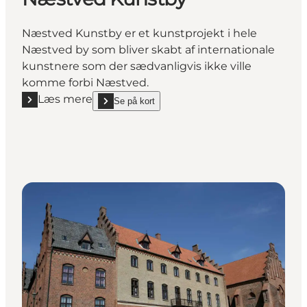
Næstved Kunstby er et kunstprojekt i hele
Næstved by som bliver skabt af internationale
kunstnere som der sædvanligvis ikke ville
komme forbi Næstved.
Læs mere
Se på kort
Læs mere "Næstved Kunstby"
show Næstved Kunstby on_map