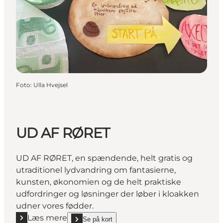
Foto
:
Ulla Hvejsel
UD AF RØRET
UD AF RØRET, en spændende, helt gratis og
utraditionel lydvandring om fantasierne,
kunsten, økonomien og de helt praktiske
udfordringer og løsninger der løber i kloakken
udner vores fødder.
Læs mere
Se på kort
Læs mere "UD AF RØRET"
show UD AF RØRET on_map