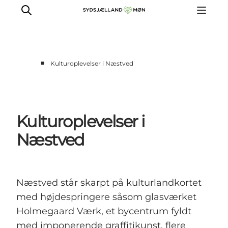
■
Kulturoplevelser i Næstved
Oplev
Byer og steder
Events
Kulturoplevelser i
Spis
Næstved
Overnat
Planlæg din tur
Næstved står skarpt på kulturlandkortet
med højdespringere såsom glasværket
Holmegaard Værk, et bycentrum fyldt
med imponerende graffitikunst, flere