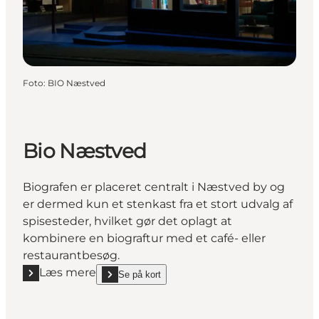
Foto
:
BIO Næstved
Bio Næstved
Biografen er placeret centralt i Næstved by og
er dermed kun et stenkast fra et stort udvalg af
spisesteder, hvilket gør det oplagt at
kombinere en biograftur med et café- eller
restaurantbesøg.
Læs mere
Se på kort
Læs mere "Bio Næstved"
show Bio Næstved on_map