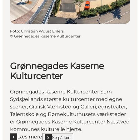
Foto
:
Christian Wuust Ehlers
©
Grønnegades Kaserne Kulturcenter
Grønnegades Kaserne
Kulturcenter
Grønnegades Kaserne Kulturcenter Som
Sydsjællands største kulturcenter med egne
scener, Grafisk Værksted og Galleri, egnsteater,
Talentskole og Børnekulturhusets værksteder
er Grønnegades Kaserne Kulturcenter Næstved
Kommunes kulturelle hjerte.
Læs mere
Se på kort
show Grønnegades Kaserne Kulturcenter on_map