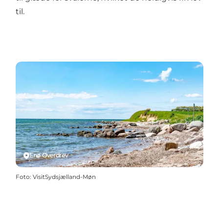
til.
Enø Overdrev
Foto
:
VisitSydsjælland-Møn