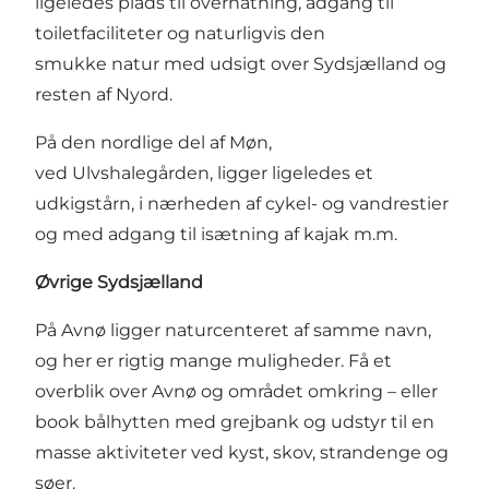
ligeledes plads til overnatning, adgang til
toiletfaciliteter og naturligvis den
smukke natur med udsigt over Sydsjælland og
resten af Nyord.
På den nordlige del af Møn,
ved
Ulvshalegården
, ligger ligeledes et
udkigstårn, i nærheden af cykel- og vandrestier
og med adgang til isætning af kajak m.m.
Øvrige Sydsjælland
På
Avnø ligger naturcenteret
af samme navn,
og her er rigtig mange muligheder. Få et
overblik over Avnø og området omkring – eller
book bålhytten med grejbank og udstyr til en
masse aktiviteter ved kyst, skov, strandenge og
søer.