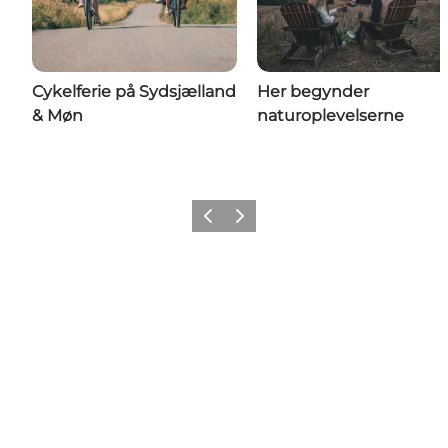
Cykelferie på Sydsjælland
Her begynder
& Møn
naturoplevelserne
Forrige
Næste
Share your wonders