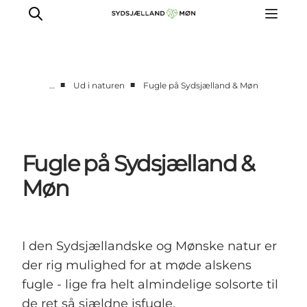
■
■
…
Ud i naturen
Fugle på Sydsjælland & Møn
Oplev
Byer og steder
Events
Fugle på Sydsjælland &
Spis
Møn
Overnat
Planlæg din tur
I den Sydsjællandske og Mønske natur er
der rig mulighed for at møde alskens
fugle - lige fra helt almindelige solsorte til
de ret så sjældne isfugle.